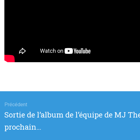
gation
Précédent
Article
Sortie de l’album de l’équipe de MJ The
cle
précédent
prochain…
: