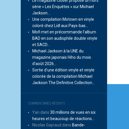
Le magazine Closer propose un hors
série « Les Enquêtes » sur Michael
Jackson…
Une compilation Motown en vinyle
coloré chez Lidl aux Pays-bas…
Mofi met en précommande l’album
BAD en son audiophile double vinyle
et SACD…
Michael Jackson à la UNE du
magazine japonais Hiho du mois
d’août 2026…
Sortie d’une édition vinyle et vinyle
colorée de la compilation Michael
Jackson The Definitive Collection…
Navi
de
COMMENTAIRES RÉCENTS
l’arti
Yan
dans
30 millions de vues en six
heures et beaucoup de réactions…
Nicolas Gayraud
dans
Bande-