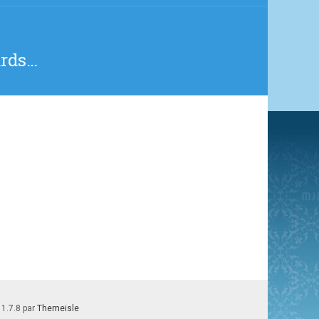
ards…
 1.7.8 par
Themeisle