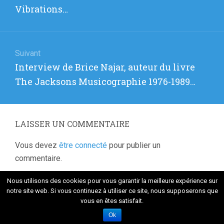
l’article
précédent
Vibrations…
:
Suivant
Article
Interview de Brice Najar, auteur du livre
suivant
The Jacksons Musicographie 1976-1989…
:
LAISSER UN COMMENTAIRE
Vous devez
être connecté
pour publier un
commentaire.
Nous utilisons des cookies pour vous garantir la meilleure expérience sur
notre site web. Si vous continuez à utiliser ce site, nous supposerons que
vous en êtes satisfait.
Fièrement propulsé par WordPress
. Thème Flat 1.7.8 par
Themeisle
Ok