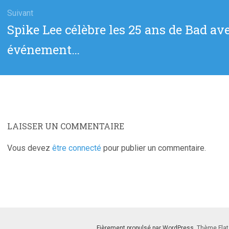
Suivant
Article
Spike Lee célèbre les 25 ans de Bad a
suivant
événement…
:
LAISSER UN COMMENTAIRE
Vous devez
être connecté
pour publier un commentaire.
Fièrement propulsé par WordPress
. Thème Flat