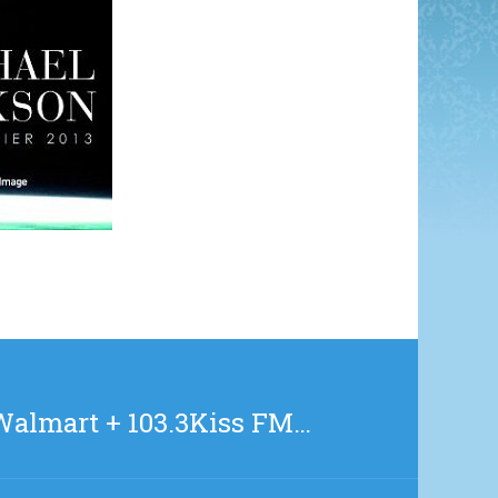
Walmart + 103.3Kiss FM…