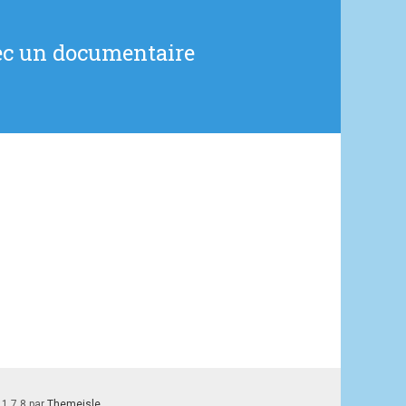
vec un documentaire
 1.7.8 par
Themeisle