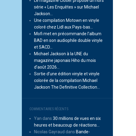
Le magazine Closer propose un hors
série « Les Enquêtes » sur Michael
Jackson…
Une compilation Motown en vinyle
coloré chez Lidl aux Pays-bas…
Mofi met en précommande l’album
BAD en son audiophile double vinyle
et SACD…
Michael Jackson à la UNE du
magazine japonais Hiho du mois
d’août 2026…
Sortie d’une édition vinyle et vinyle
colorée de la compilation Michael
Jackson The Definitive Collection…
COMMENTAIRES RÉCENTS
Yan
dans
30 millions de vues en six
heures et beaucoup de réactions…
Nicolas Gayraud
dans
Bande-