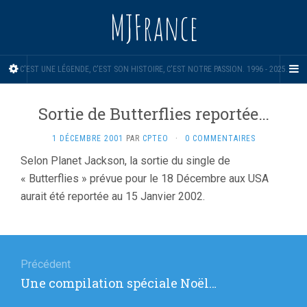
MJFrance
C'EST UNE LÉGENDE, C'EST SON HISTOIRE, C'EST NOTRE PASSION. 1996 - 2025.
Sortie de Butterflies reportée…
1 DÉCEMBRE 2001
PAR
CPTEO
·
0 COMMENTAIRES
Selon Planet Jackson, la sortie du single de
« Butterflies » prévue pour le 18 Décembre aux USA
aurait été reportée au 15 Janvier 2002.
Navigation
de
Précédent
Article
Une compilation spéciale Noël…
l’article
précédent