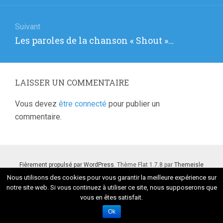
:
Suivant
Article
Les paroles de la chanson « Shout »…
suivant
:
LAISSER UN COMMENTAIRE
Vous devez
être connecté
pour publier un
commentaire.
Fièrement propulsé par WordPress
. Thème Flat 1.7.8 par
Themeisle
Nous utilisons des cookies pour vous garantir la meilleure expérience sur
notre site web. Si vous continuez à utiliser ce site, nous supposerons que
vous en êtes satisfait.
Ok