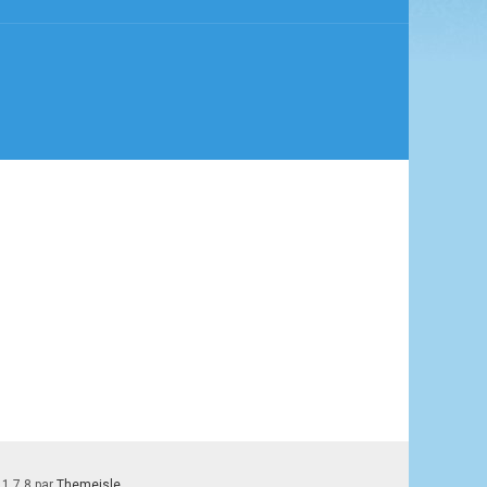
 1.7.8 par
Themeisle