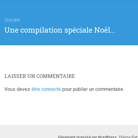
:
Suivant
Article
Une compilation spéciale Noël…
suivant
:
LAISSER UN COMMENTAIRE
Vous devez
être connecté
pour publier un commentaire.
Fièrement propulsé par WordPress
. Thème Flat