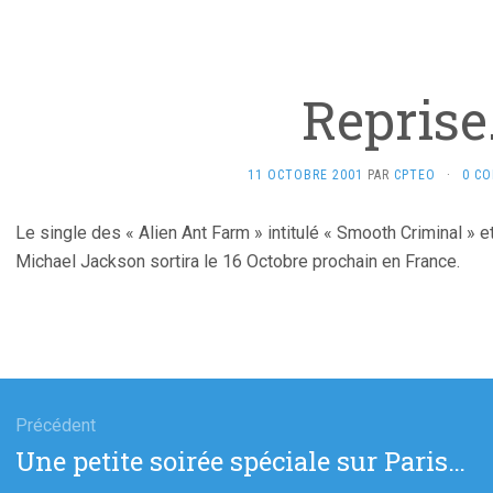
Repris
11 OCTOBRE 2001
PAR
CPTEO
·
0 C
Le single des « Alien Ant Farm » intitulé « Smooth Criminal » e
Michael Jackson sortira le 16 Octobre prochain en France.
gation
Précédent
Article
Une petite soirée spéciale sur Paris…
cle
précédent