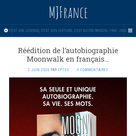
MJFrance
C'EST UNE LÉGENDE, C'EST SON HISTOIRE, C'EST NOTRE PASSION. 1996 - 2025.
Réédition de l’autobiographie
Moonwalk en français…
2 JUIN 2026
PAR
CPTEO
·
0 COMMENTAIRES