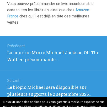
Vous pouvez précommander ce livre incontournable
dans toutes les librairies, ainsi que chez
Amazon
France
chez qui il est déjà en tête des meilleures
ventes.
Navigation
de
Précédent
Article
La figurine Minix Michael Jackson Off The
l’article
précédent
Wall en précommande…
:
Suivant
Article
Le biopic Michael sera disponible sur
suivant
plusieurs supports le 2 septembre 2026…
:
Nous utilisons des cookies pour vous garantir la meilleure expérience sur
notre site web. Si vous continuez à utiliser ce site, nous supposerons que