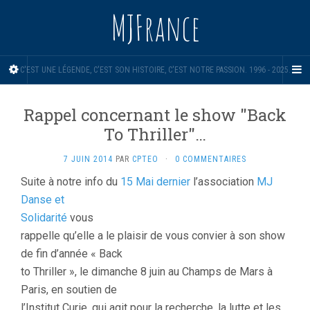
MJFrance
C'EST UNE LÉGENDE, C'EST SON HISTOIRE, C'EST NOTRE PASSION. 1996 - 2025.
Rappel concernant le show "Back
To Thriller"…
7 JUIN 2014
PAR
CPTEO
·
0 COMMENTAIRES
Suite à notre info du
15 Mai dernier
l’association
MJ
Danse et
Solidarité
vous
rappelle qu’elle a le plaisir de vous convier à son show
de fin d’année « Back
to Thriller », le dimanche 8 juin au Champs de Mars à
Paris, en soutien de
l’Institut Curie, qui agit pour la recherche, la lutte et les