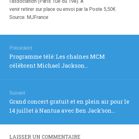
l’association (Paris 10e ou 19e). A
venir retirer sur place ou envoi par la Poste 5,50€.
Source: MJFrance
Navigation
de
Précédent
Article
Programme télé: Les chaînes MCM
l’article
précédent
célèbrent Michael Jackson…
:
Suivant
Article
Grand concert gratuit et en plein air pour le
suivant
14 juillet à Nantua avec Ben Jack'son…
:
LAISSER UN COMMENTAIRE