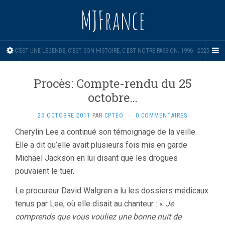
MJFrance
C'EST UNE LÉGENDE, C'EST SON HISTOIRE, C'EST NOTRE PASSION. 1996 - 2025.
Procès: Compte-rendu du 25
octobre…
26 OCTOBRE 2011
PAR
CPTEO
·
0 COMMENTAIRES
Cherylin Lee a continué son témoignage de la veille.
Elle a dit qu’elle avait plusieurs fois mis en garde
Michael Jackson en lui disant que les drogues
pouvaient le tuer.
Le procureur David Walgren a lu les dossiers médicaux
tenus par Lee, où elle disait au chanteur : «
Je
comprends que vous vouliez une bonne nuit de