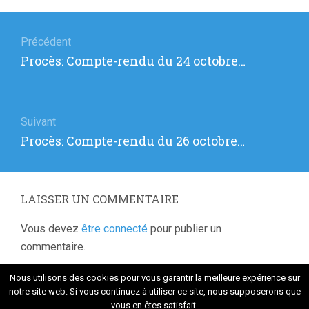
Navigation
de
Précédent
Article
Procès: Compte-rendu du 24 octobre…
l’article
précédent
:
Suivant
Article
Procès: Compte-rendu du 26 octobre…
suivant
:
LAISSER UN COMMENTAIRE
Vous devez
être connecté
pour publier un
commentaire.
Nous utilisons des cookies pour vous garantir la meilleure expérience sur
notre site web. Si vous continuez à utiliser ce site, nous supposerons que
vous en êtes satisfait.