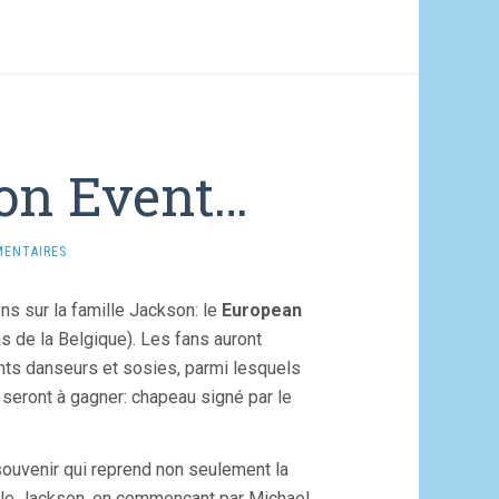
on Event…
MENTAIRES
s sur la famille Jackson: le
European
as de la Belgique). Les fans auront
nts danseurs et sosies, parmi lesquels
 seront à gagner: chapeau signé par le
souvenir qui reprend non seulement la
lle Jackson, en commençant par Michael.