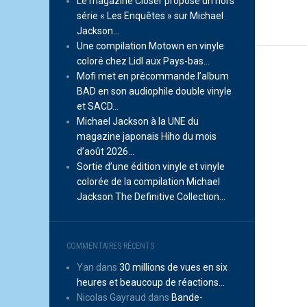
Le magazine Closer propose un hors
série « Les Enquêtes » sur Michael
Jackson…
Une compilation Motown en vinyle
coloré chez Lidl aux Pays-bas…
Mofi met en précommande l’album
BAD en son audiophile double vinyle
et SACD…
Michael Jackson à la UNE du
magazine japonais Hiho du mois
d’août 2026…
Sortie d’une édition vinyle et vinyle
colorée de la compilation Michael
Jackson The Definitive Collection…
COMMENTAIRES RÉCENTS
Yan
dans
30 millions de vues en six
heures et beaucoup de réactions…
Nicolas Gayraud
dans
Bande-