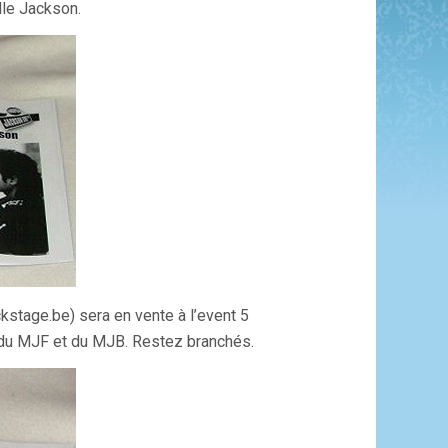
lle Jackson.
tage.be) sera en vente à l’event 5
re du MJF et du MJB. Restez branchés.