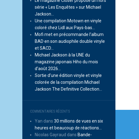
Le magazine Closer propose un hors
série « Les Enquêtes » sur Michael
Jackson…
Une compilation Motown en vinyle
coloré chez Lidl aux Pays-bas…
Mofi met en précommande l’album
BAD en son audiophile double vinyle
et SACD…
Michael Jackson à la UNE du
magazine japonais Hiho du mois
d’août 2026…
Sortie d’une édition vinyle et vinyle
colorée de la compilation Michael
Jackson The Definitive Collection…
Navi
COMMENTAIRES RÉCENTS
Yan
dans
30 millions de vues en six
de
heures et beaucoup de réactions…
l’arti
Nicolas Gayraud
dans
Bande-