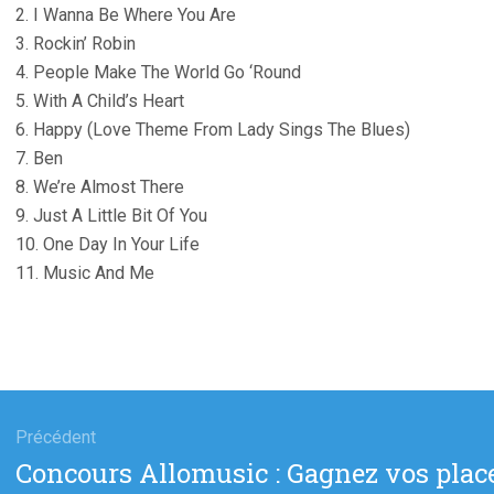
2. I Wanna Be Where You Are
3. Rockin’ Robin
4. People Make The World Go ‘Round
5. With A Child’s Heart
6. Happy (Love Theme From Lady Sings The Blues)
7. Ben
8. We’re Almost There
9. Just A Little Bit Of You
10. One Day In Your Life
11. Music And Me
gation
Précédent
Article
Concours Allomusic : Gagnez vos place
cle
précédent