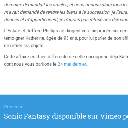
domaine demandait les articles, et nous aurions alors tous 
m’avait demandé de rendre les biens à la succession, je l’aurai
donnés et m’appartiennent, je n’aurais pas refusé une demand
L’Estate et Jeffree Phillips se dirigent vers un procès sur ces
témoigner Katherine, âgée de 93 ans, pour lui parler de son affir
de retirer les objets.
Cette affaire est bien différente de celle qui oppose déjà Kat
dont nous vous parlions le
24 mai dernier
.
gation
Précédent
Article
Sonic Fantasy disponible sur Vimeo p
cle
précédent