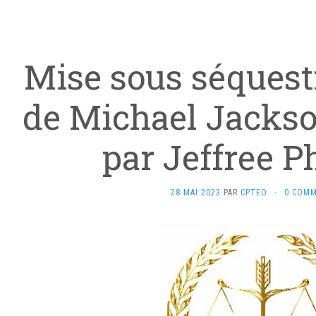
Mise sous séquest
de Michael Jackso
par Jeffree P
28 MAI 2023
PAR
CPTEO
·
0 COMM