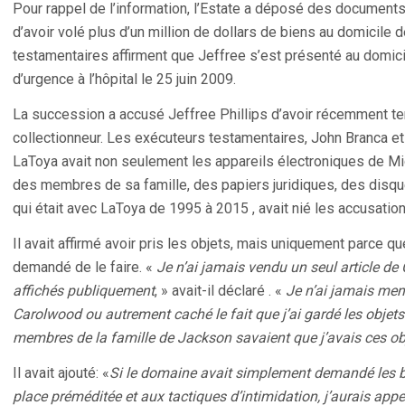
Pour rappel de l’information, l’Estate a déposé des documents
d’avoir volé plus d’un million de dollars de biens au domicile
testamentaires affirment que Jeffree s’est présenté au domici
d’urgence à l’hôpital le 25 juin 2009.
La succession a accusé Jeffree Phillips d’avoir récemment te
collectionneur. Les exécuteurs testamentaires, John Branca et
LaToya avait non seulement les appareils électroniques de M
des membres de sa famille, des papiers juridiques, des disque
qui était avec LaToya de 1995 à 2015 , avait nié les accusation
Il avait affirmé avoir pris les objets, mais uniquement parce qu
demandé de le faire. «
Je n’ai jamais vendu un seul article de
affichés publiquement
, » avait-il déclaré . «
Je n’ai jamais menti
Carolwood ou autrement caché le fait que j’ai gardé les obje
membres de la famille de Jackson savaient que j’avais ces ob
Il avait ajouté: «
Si le domaine avait simplement demandé les bi
place préméditée et aux tactiques d’intimidation, j’aurais appe