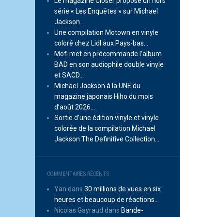
Le magazine Closer propose un hors
série « Les Enquêtes » sur Michael
Jackson…
Une compilation Motown en vinyle
coloré chez Lidl aux Pays-bas…
Mofi met en précommande l’album
BAD en son audiophile double vinyle
et SACD…
Michael Jackson à la UNE du
magazine japonais Hiho du mois
d’août 2026…
Sortie d’une édition vinyle et vinyle
colorée de la compilation Michael
Jackson The Definitive Collection…
COMMENTAIRES RÉCENTS
Yan
dans
30 millions de vues en six
heures et beaucoup de réactions…
Nicolas Gayraud
dans
Bande-