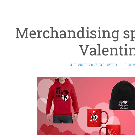
Merchandising sp
Valenti
4 FÉVRIER 2017
PAR
CPTEO
·
0 CO