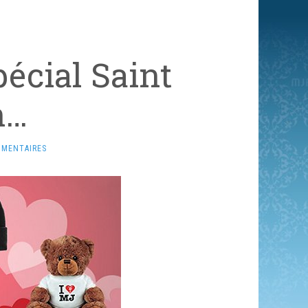
écial Saint
n…
MMENTAIRES