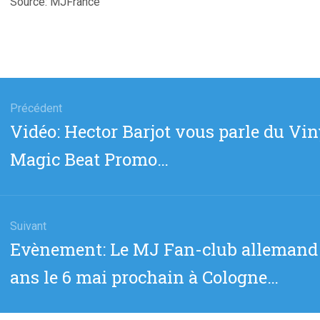
Source: MJFrance
gation
Précédent
Article
Vidéo: Hector Barjot vous parle du Viny
cle
précédent
Magic Beat Promo…
:
Suivant
Article
Evènement: Le MJ Fan-club allemand 
suivant
ans le 6 mai prochain à Cologne…
: