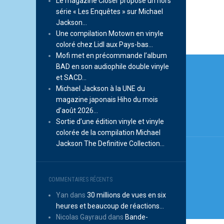
Le magazine Closer propose un hors
série « Les Enquêtes » sur Michael
Jackson…
Une compilation Motown en vinyle
coloré chez Lidl aux Pays-bas…
Mofi met en précommande l’album
Navi
BAD en son audiophile double vinyle
de
et SACD…
Michael Jackson à la UNE du
l’arti
magazine japonais Hiho du mois
d’août 2026…
Sortie d’une édition vinyle et vinyle
colorée de la compilation Michael
Jackson The Definitive Collection…
COMMENTAIRES RÉCENTS
Yan
dans
30 millions de vues en six
heures et beaucoup de réactions…
Nicolas Gayraud
dans
Bande-