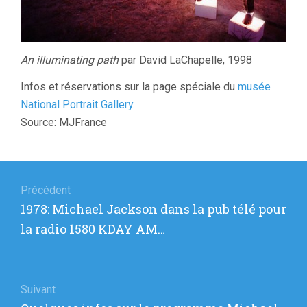
An illuminating path
par David LaChapelle, 1998
Infos et réservations sur la page spéciale du
musée
National Portrait Gallery
.
Source: MJFrance
Navigation
de
Précédent
Article
1978: Michael Jackson dans la pub télé pour
l’article
précédent
la radio 1580 KDAY AM…
:
Suivant
Article