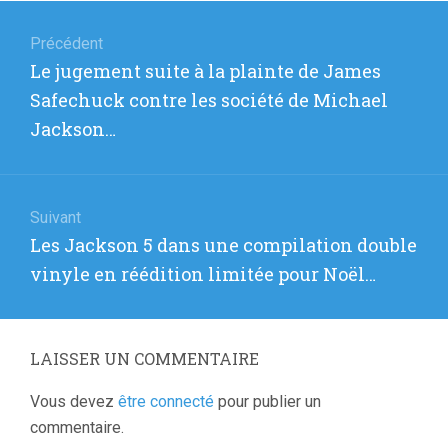
Navigation
de
Précédent
Article
Le jugement suite à la plainte de James
l’article
précédent
Safechuck contre les société de Michael
:
Jackson…
Suivant
Article
Les Jackson 5 dans une compilation double
suivant
vinyle en réédition limitée pour Noël…
:
LAISSER UN COMMENTAIRE
Vous devez
être connecté
pour publier un
commentaire.