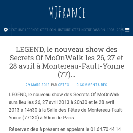
MJFrance
C'EST UNE LÉGENDE, C'EST SON HISTOIRE, C'EST NOTRE PASSION. 1996 - 2025.
LEGEND, le nouveau show des
Secrets Of MoOnWalk les 26, 27 et
28 avril à Montereau-Fault-Yonne
(77)…
29 MARS 2013
PAR
CPTEO
·
0 COMMENTAIRES
LEGEND, le nouveau show des Secrets Of MoOnWalk
aura lieu les 26, 27 avril 2013 à 20h30 et le 28 avril
2013 à 14h30 à la Salle des Fêtes de Montereau-Fault-
Yonne (77130) à 50mn de Paris.
Réservez dès à présent en appelant le 01.64.70.44.14