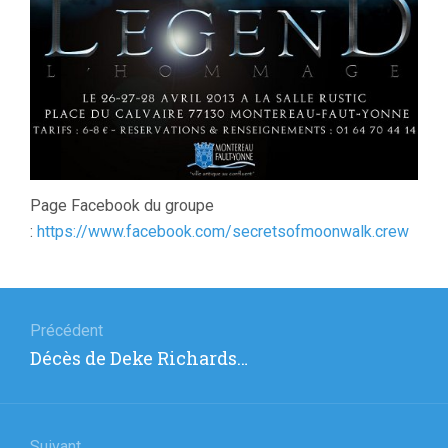
Page Facebook du groupe
:
https://www.facebook.com/secretsofmoonwalk.crew
Navigation
de
Précédent
Article
Décès de Deke Richards…
l’article
précédent
:
Suivant