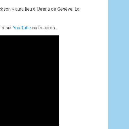
kson » aura lieu à l’Arena de Genève. La
r » sur
You Tube
ou ci-après.