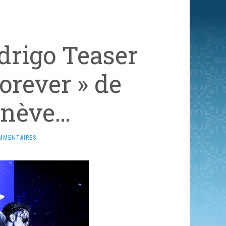
drigo Teaser
orever » de
enève…
MMENTAIRES