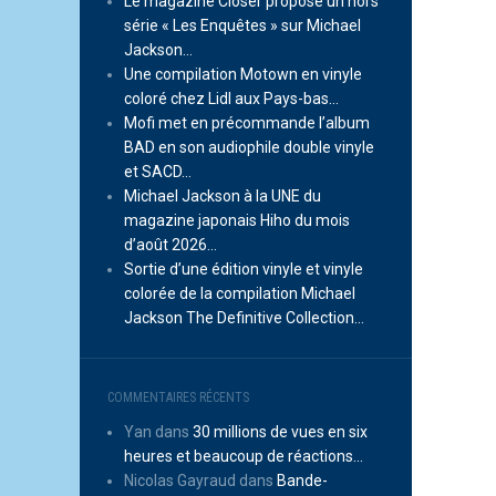
Le magazine Closer propose un hors
série « Les Enquêtes » sur Michael
Jackson…
Une compilation Motown en vinyle
coloré chez Lidl aux Pays-bas…
Mofi met en précommande l’album
BAD en son audiophile double vinyle
et SACD…
Michael Jackson à la UNE du
magazine japonais Hiho du mois
d’août 2026…
Sortie d’une édition vinyle et vinyle
colorée de la compilation Michael
Jackson The Definitive Collection…
COMMENTAIRES RÉCENTS
Yan
dans
30 millions de vues en six
heures et beaucoup de réactions…
Nicolas Gayraud
dans
Bande-