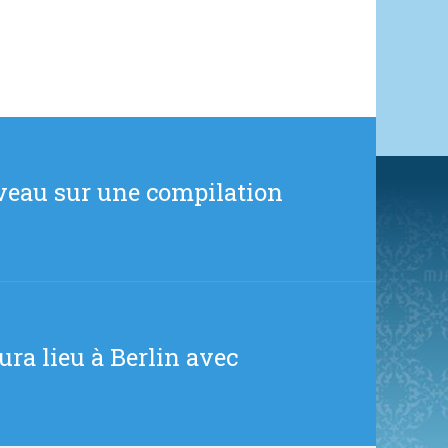
eau sur une compilation
ura lieu à Berlin avec