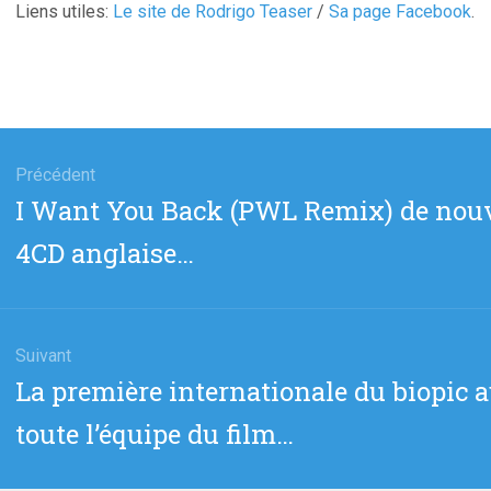
Liens utiles:
Le site de Rodrigo Teaser
/
Sa page Facebook
.
gation
Précédent
Article
I Want You Back (PWL Remix) de nouv
cle
précédent
4CD anglaise…
:
Suivant
Article
La première internationale du biopic a
suivant
toute l’équipe du film…
: