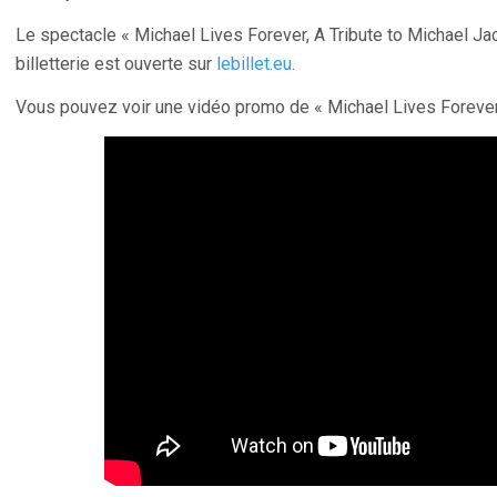
Le spectacle « Michael Lives Forever, A Tribute to Michael Jac
billetterie est ouverte sur
lebillet.eu
.
Vous pouvez voir une vidéo promo de « Michael Lives Foreve