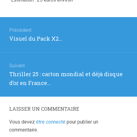
Navigation
de
Précédent
Article
Visuel du Pack X2…
l’article
précédent
:
Suivant
Article
Thriller 25 : carton mondial et déjà disque
suivant
d’or en France…
:
LAISSER UN COMMENTAIRE
Vous devez
être connecté
pour publier un
commentaire.