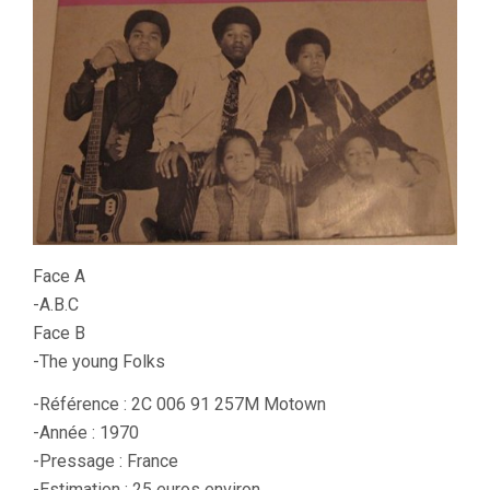
Face A
-A.B.C
Face B
-The young Folks
-Référence : 2C 006 91 257M Motown
-Année : 1970
-Pressage : France
-Estimation : 25 euros environ