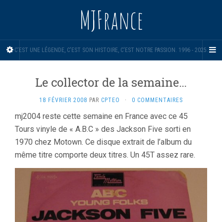
MJFrance
C'EST UNE LÉGENDE, C'EST SON HISTOIRE, C'EST NOTRE PASSION. 1996 - 2025.
Le collector de la semaine…
18 FÉVRIER 2008
PAR
CPTEO
·
0 COMMENTAIRES
mj2004 reste cette semaine en France avec ce 45
Tours vinyle de « A.B.C » des Jackson Five sorti en
1970 chez Motown. Ce disque extrait de l’album du
même titre comporte deux titres. Un 45T assez rare.