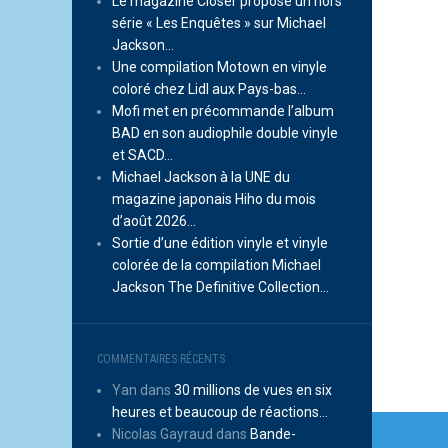
Le magazine Closer propose un hors
série « Les Enquêtes » sur Michael
Jackson…
Une compilation Motown en vinyle
coloré chez Lidl aux Pays-bas…
Mofi met en précommande l’album
BAD en son audiophile double vinyle
et SACD…
Michael Jackson à la UNE du
magazine japonais Hiho du mois
d’août 2026…
Sortie d’une édition vinyle et vinyle
colorée de la compilation Michael
Jackson The Definitive Collection…
COMMENTAIRES RÉCENTS
Yan
dans
30 millions de vues en six
heures et beaucoup de réactions…
Navi
Nicolas Gayraud
dans
Bande-