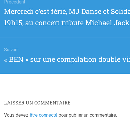
Précédent
Article
Mercredi c’est férié, MJ Danse et Solid
cle
précédent
19h15, au concert tribute Michael Jac
:
Suivant
Article
« BEN » sur une compilation double vi
suivant
:
LAISSER UN COMMENTAIRE
Vous devez
être connecté
pour publier un commentaire.