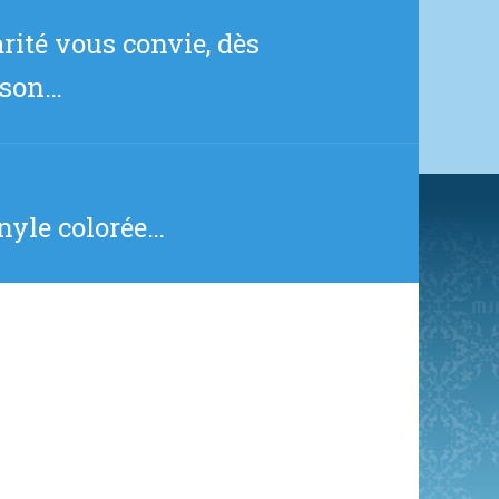
arité vous convie, dès
kson…
nyle colorée…