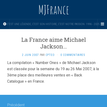
MJFrance
C'EST UNE LÉGENDE, C'EST SON HISTOIRE, C'EST NOTRE PASSION. 1996 - 2025.
La France aime Michael
Jackson…
2 JUIN 2007
PAR
CPTEO
·
0 COMMENTAIRES
La compilation « Number Ones » de Michael Jackson
est classée pour la semaine du 19 au 26 Mai 2007, à la
3ème place des meilleures ventes en « Back
Catalogue » en France.
Navigation
Précédent