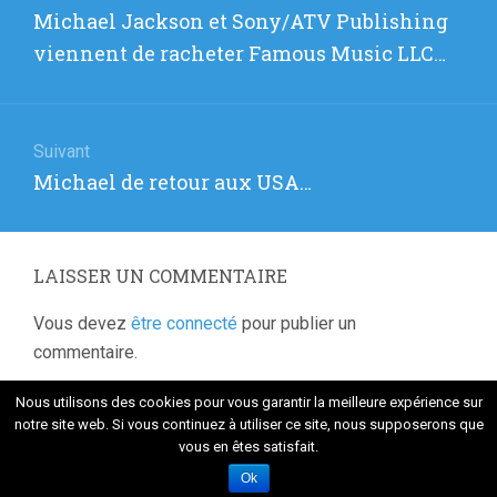
de
Article
Michael Jackson et Sony/ATV Publishing
l’article
précédent
viennent de racheter Famous Music LLC…
:
Suivant
Article
Michael de retour aux USA…
suivant
:
LAISSER UN COMMENTAIRE
Vous devez
être connecté
pour publier un
commentaire.
Nous utilisons des cookies pour vous garantir la meilleure expérience sur
notre site web. Si vous continuez à utiliser ce site, nous supposerons que
vous en êtes satisfait.
Fièrement propulsé par WordPress
. Thème Flat 1.7.8 par
Themeisle
Ok