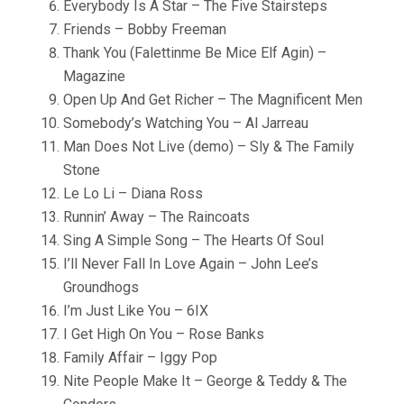
Everybody Is A Star – The Five Stairsteps
Friends – Bobby Freeman
Thank You (Falettinme Be Mice Elf Agin) –
Magazine
Open Up And Get Richer – The Magnificent Men
Somebody’s Watching You – Al Jarreau
Man Does Not Live (demo) – Sly & The Family
Stone
Le Lo Li – Diana Ross
Runnin’ Away – The Raincoats
Sing A Simple Song – The Hearts Of Soul
I’ll Never Fall In Love Again – John Lee’s
Groundhogs
I’m Just Like You – 6IX
I Get High On You – Rose Banks
Family Affair – Iggy Pop
Nite People Make It – George & Teddy & The