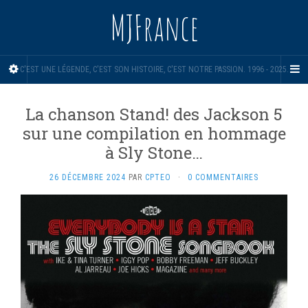
MJFrance
C'EST UNE LÉGENDE, C'EST SON HISTOIRE, C'EST NOTRE PASSION. 1996 - 2025.
La chanson Stand! des Jackson 5
sur une compilation en hommage
à Sly Stone…
26 DÉCEMBRE 2024
PAR
CPTEO
·
0 COMMENTAIRES