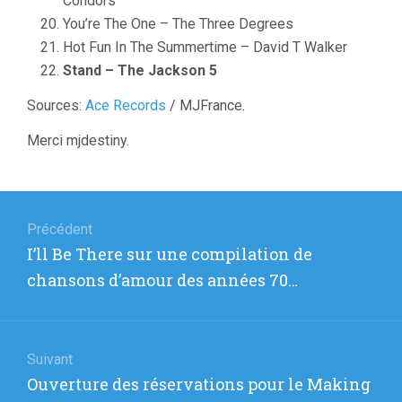
Condors
You’re The One – The Three Degrees
Hot Fun In The Summertime – David T Walker
Stand – The Jackson 5
Sources:
Ace Records
/ MJFrance.
Merci mjdestiny.
Navigation
de
Précédent
Article
I’ll Be There sur une compilation de
l’article
précédent
chansons d’amour des années 70…
:
Suivant
Article
Ouverture des réservations pour le Making