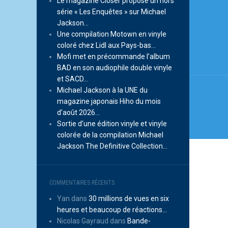
Le magazine Closer propose un hors
série « Les Enquêtes » sur Michael
de
Jackson…
l’arti
Une compilation Motown en vinyle
coloré chez Lidl aux Pays-bas…
Mofi met en précommande l’album
BAD en son audiophile double vinyle
et SACD…
Michael Jackson à la UNE du
magazine japonais Hiho du mois
d’août 2026…
Sortie d’une édition vinyle et vinyle
colorée de la compilation Michael
Jackson The Definitive Collection…
COMMENTAIRES RÉCENTS
Yan
dans
30 millions de vues en six
heures et beaucoup de réactions…
Nicolas Gayraud
dans
Bande-