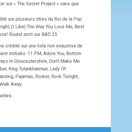
Buxer sur « The Secret Project » sans que
ité sur plusieurs titres du Roi de la Pop
ght, (I Like) The Way You Love Me, Best
ssin’ Round sorti sur BAD 25.
e crédité sur une liste non exaustive de
aient intitulés: 11 P.M, Adore You, Bottom
Days In Gloucestershire, Don’t Make Me
ber, King Tutankhanmun, Lady Of
anding, Pajamas, Rocker, Rock Tonight,
 Walk Away.
uelles…