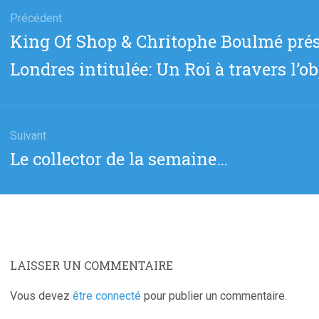
Précédent
Article
King Of Shop & Chritophe Boulmé prés
cle
précédent
Londres intitulée: Un Roi à travers l’ob
:
Suivant
Article
Le collector de la semaine…
suivant
:
LAISSER UN COMMENTAIRE
Vous devez
être connecté
pour publier un commentaire.