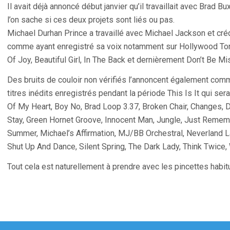
Il avait déjà annoncé début janvier qu’il travaillait avec Brad 
l’on sache si ces deux projets sont liés ou pas.
Michael Durhan Prince a travaillé avec Michael Jackson et créd
comme ayant enregistré sa voix notamment sur Hollywood Toni
Of Joy, Beautiful Girl, In The Back et dernièrement Don’t Be Mi
Des bruits de couloir non vérifiés l’annoncent également comm
titres inédits enregistrés pendant la période This Is It qui ser
Of My Heart, Boy No, Brad Loop 3.37, Broken Chair, Changes, 
Stay, Green Hornet Groove, Innocent Man, Jungle, Just Remem
Summer, Michael’s Affirmation, MJ/BB Orchestral, Neverland L
Shut Up And Dance, Silent Spring, The Dark Lady, Think Twice,
Tout cela est naturellement à prendre avec les pincettes habit
gation