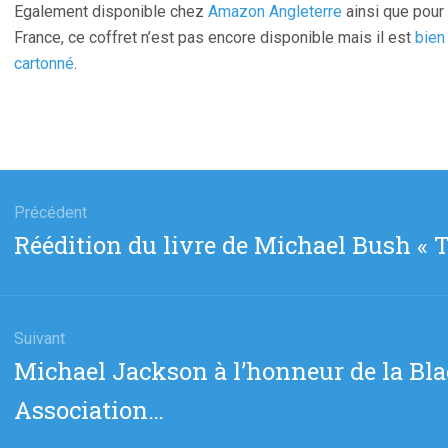
Egalement disponible chez
Amazon Angleterre
ainsi que pour
France, ce coffret n’est pas encore disponible mais il est
bien
cartonné
.
gation
Précédent
Article
Réédition du livre de Michael Bush « 
cle
précédent
:
Suivant
Article
Michael Jackson à l’honneur de la B
suivant
Association…
: