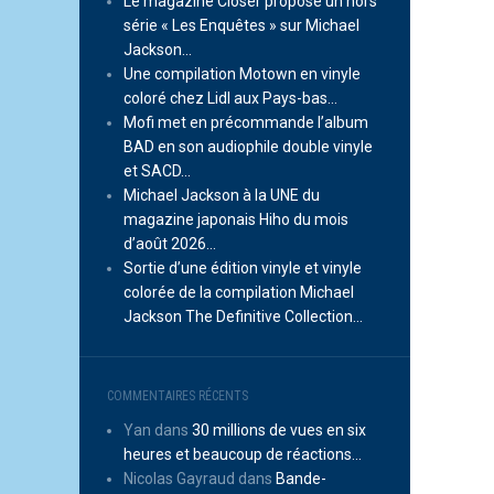
Le magazine Closer propose un hors
série « Les Enquêtes » sur Michael
Jackson…
Une compilation Motown en vinyle
coloré chez Lidl aux Pays-bas…
Mofi met en précommande l’album
BAD en son audiophile double vinyle
et SACD…
Michael Jackson à la UNE du
magazine japonais Hiho du mois
d’août 2026…
Sortie d’une édition vinyle et vinyle
colorée de la compilation Michael
Jackson The Definitive Collection…
COMMENTAIRES RÉCENTS
Yan
dans
30 millions de vues en six
heures et beaucoup de réactions…
Nicolas Gayraud
dans
Bande-