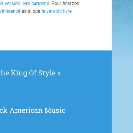
la version livre cartonné
. Pour Amazon
 référencé
ainsi que
la version livre
The King Of Style »…
lack American Music