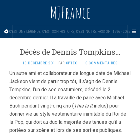
MJFrance
C'EST UNE LÉGENDE, C'EST SON HISTOIRE, C'EST NOTRE PASSION. 1996 - 2025.
Décès de Dennis Tompkins…
13 DÉCEMBRE 2011
PAR
CPTEO
·
0 COMMENTAIRES
Un autre ami et collaborateur de longue date de Michael
Jackson vient de partir trop tôt, il s’agit de Dennis
Tompkins, l’un de ses costumiers, décédé le 2
décembre dernier. Il a travaillé de paire avec Michael
Bush pendant vingt-cinq ans (
This Is It
inclus) pour
donner vie au style vestimentaire inimitable du Roi de
la Pop, qui doit au duo la majorité des tenues qu’il a
portées sur scène et lors de ses sorties publiques.