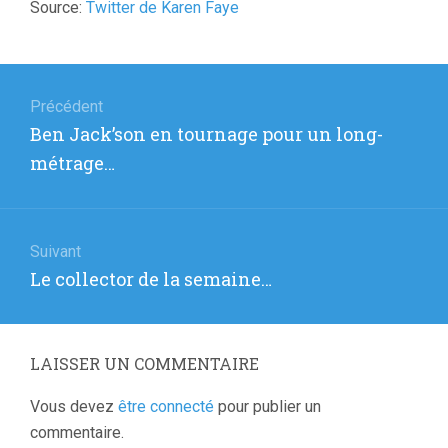
Source:
Twitter de Karen Faye
Navigation
de
Précédent
Article
Ben Jack’son en tournage pour un long-
l’article
précédent
métrage…
:
Suivant
Article
Le collector de la semaine…
suivant
:
LAISSER UN COMMENTAIRE
Vous devez
être connecté
pour publier un
commentaire.