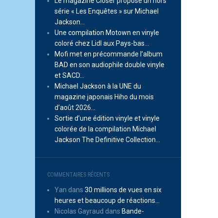
Le magazine Closer propose un hors
série « Les Enquêtes » sur Michael
Jackson…
Une compilation Motown en vinyle
coloré chez Lidl aux Pays-bas…
Mofi met en précommande l’album
BAD en son audiophile double vinyle
et SACD…
Michael Jackson à la UNE du
magazine japonais Hiho du mois
d’août 2026…
Sortie d’une édition vinyle et vinyle
colorée de la compilation Michael
Jackson The Definitive Collection…
COMMENTAIRES RÉCENTS
Yan
dans
30 millions de vues en six
heures et beaucoup de réactions…
Nicolas Gayraud
dans
Bande-