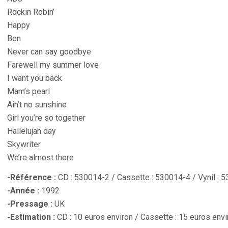
Rockin Robin’
Happy
Ben
Never can say goodbye
Farewell my summer love
I want you back
Mam’s pearl
Ain’t no sunshine
Girl you’re so together
Hallelujah day
Skywriter
We’re almost there
-Référence :
CD : 530014-2 / Cassette : 530014-4 / Vynil : 
-Année :
1992
-Pressage :
UK
-Estimation :
CD : 10 euros environ / Cassette : 15 euros envir