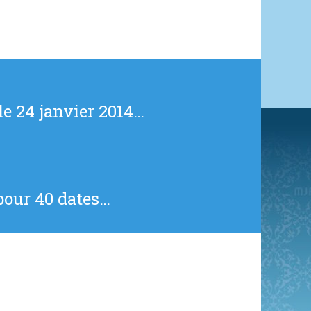
e 24 janvier 2014…
pour 40 dates…