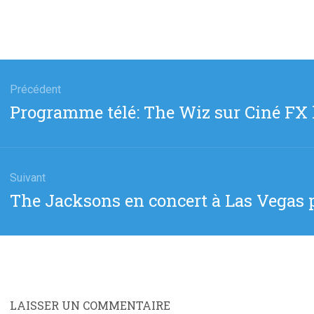
gation
Précédent
Article
Programme télé: The Wiz sur Ciné FX l
cle
précédent
:
Suivant
Article
The Jacksons en concert à Las Vegas 
suivant
:
LAISSER UN COMMENTAIRE