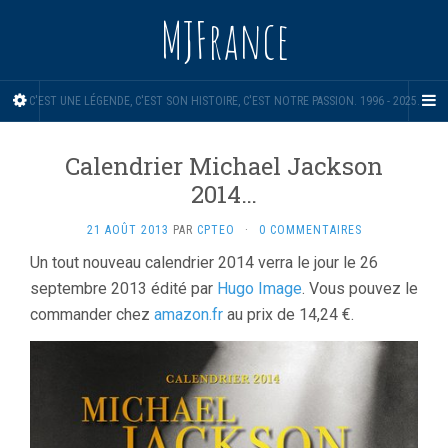
MJFrance
C'EST UNE LÉGENDE, C'EST SON HISTOIRE, C'EST NOTRE PASSION. 1996 - 2025.
Calendrier Michael Jackson
2014…
21 AOÛT 2013
PAR
CPTEO
·
0 COMMENTAIRES
Un tout nouveau calendrier 2014 verra le jour le 26
septembre 2013 édité par
Hugo Image
. Vous pouvez le
commander chez
amazon.fr
au prix de 14,24 €.