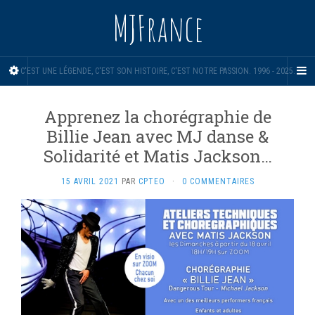
MJFrance
C'EST UNE LÉGENDE, C'EST SON HISTOIRE, C'EST NOTRE PASSION. 1996 - 2025.
Apprenez la chorégraphie de
Billie Jean avec MJ danse &
Solidarité et Matis Jackson…
15 AVRIL 2021
PAR
CPTEO
·
0 COMMENTAIRES