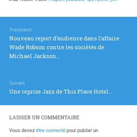
Navigation
de
Précédent
Article
Nouveau report d’audience dans l’affaire
l’article
précédent
Wade Robson contre les sociétés de
:
Michael Jackson…
Suivant
Article
Une reprise Jazz de This Place Hotel…
suivant
:
LAISSER UN COMMENTAIRE
Vous devez
être connecté
pour publier un