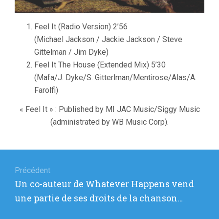
Feel It (Radio Version) 2’56
(Michael Jackson / Jackie Jackson / Steve
Gittelman / Jim Dyke)
Feel It The House (Extended Mix) 5’30
(Mafa/J. Dyke/S. Gitterlman/Mentirose/Alas/A.
Farolfi)
« Feel It » : Published by MI JAC Music/Siggy Music
(administrated by WB Music Corp).
Navigation
de
Précédent
Article
Un co-auteur de Whatever Happens vend
l’article
précédent
une partie de ses droits de la chanson…
: