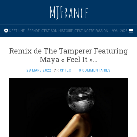
MJFrance
C'EST UNE LÉGENDE, C'EST SON HISTOIRE, C'EST NOTRE PASSION. 1996 - 2025.
Remix de The Tamperer Featuring
Maya « Feel It »…
28 MARS 2022
PAR
CPTEO
·
0 COMMENTAIRES