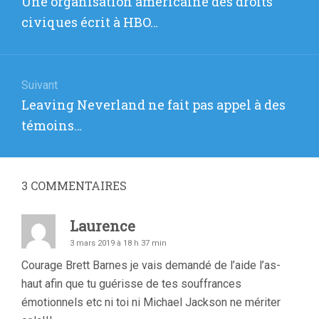
Une organisation américaine des droits
l’article
précédent
civiques écrit à HBO…
:
Suivant
Article
Leaving Neverland ne fait pas appel à des
suivant
témoins…
:
3
COMMENTAIRES
Laurence
3 mars 2019 à 18 h 37 min
Courage Brett Barnes je vais demandé de l’aide l’as-
haut afin que tu guérisse de tes souffrances
émotionnels etc ni toi ni Michael Jackson ne mériter