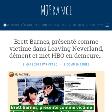
MJFrance
C'EST UNE LÉGENDE, C'EST SON HISTOIRE, C'EST NOTRE PASSION. 1996 - 2025.
Brett Barnes, présenté comme
victime dans Leaving Neverland,
dément et met HBO en demeure…
3 MARS 2019
PAR
CPTEO
·
3 COMMENTAIRES