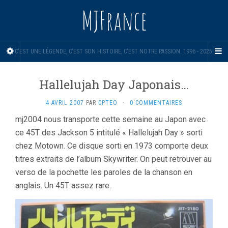
MJFrance
C'EST UNE LÉGENDE, C'EST SON HISTOIRE, C'EST NOTRE PASSION. 1996 - 2025.
Hallelujah Day Japonais…
4 AVRIL 2007
PAR
CPTEO
·
0 COMMENTAIRES
mj2004 nous transporte cette semaine au Japon avec
ce 45T des Jackson 5 intitulé « Hallelujah Day » sorti
chez Motown. Ce disque sorti en 1973 comporte deux
titres extraits de l’album Skywriter. On peut retrouver au
verso de la pochette les paroles de la chanson en
anglais. Un 45T assez rare.