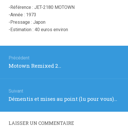
-Référence : JET-2180 MOTOWN
-Année : 1973
-Pressage : Japon
-Estimation : 40 euros environ
Navigation
de
Précédent
Article
Motown Remixed 2…
l’article
précédent
:
Suivant
Article
Démentis et mises au point (lu pour vous)…
suivant
:
LAISSER UN COMMENTAIRE