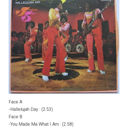
Face A
-Hallelujah Day : (2.53)
Face B
-You Made Ma What I Am : (2.58)