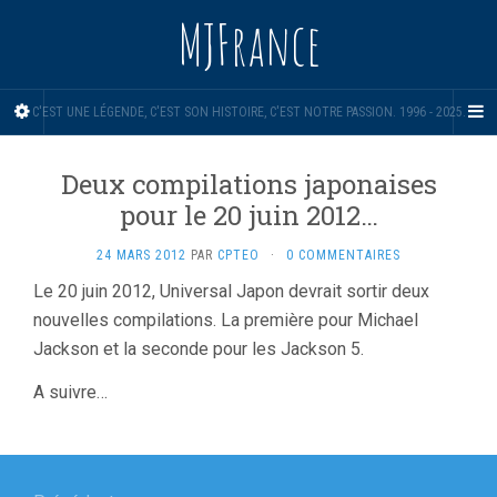
MJFrance
C'EST UNE LÉGENDE, C'EST SON HISTOIRE, C'EST NOTRE PASSION. 1996 - 2025.
Deux compilations japonaises
pour le 20 juin 2012…
24 MARS 2012
PAR
CPTEO
·
0 COMMENTAIRES
Le 20 juin 2012, Universal Japon devrait sortir deux
nouvelles compilations. La première pour Michael
Jackson et la seconde pour les Jackson 5.
A suivre…
Navigation